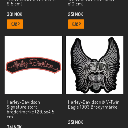
9,5 cm)
x10 cm)
301 NOK
251 NOK
KJØP
KJØP
Harley-Davidson
Harley-Davidson® V-Twin
Signature stort
Eagle 1903 Brodyrmärke.
broderimerke (20,5x4,5
cm)
351 NOK
341 NOK