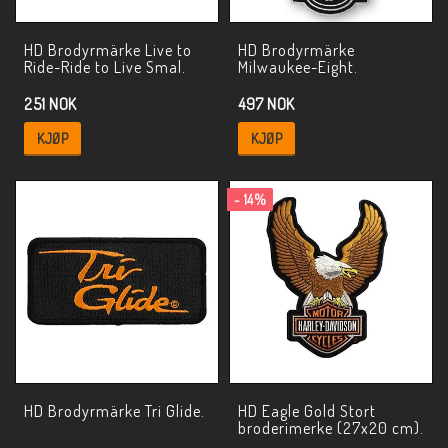
HD Brodyrmärke Live to
HD Brodyrmärke
Ride-Ride to Live Smal.
Milwaukee-Eight.
251 NOK
497 NOK
KJØP
KJØP
- 14%
HD Brodyrmärke Tri Glide.
HD Eagle Gold Stort
broderimerke (27x20 cm).