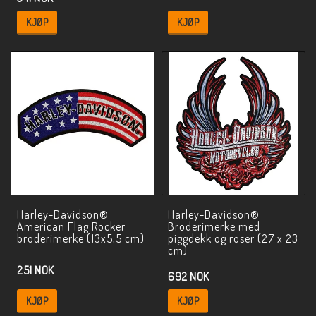
KJØP
KJØP
Harley-Davidson®
Harley-Davidson®
American Flag Rocker
Broderimerke med
broderimerke (13x5,5 cm)
piggdekk og roser (27 x 23
cm)
251 NOK
692 NOK
KJØP
KJØP