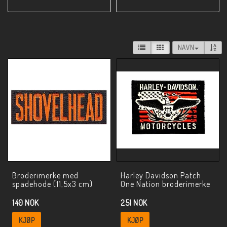
NAVN
Broderimerke med
Harley Davidson Patch
spadehode (11,5x3 cm)
One Nation broderimerke
140 NOK
251 NOK
KJØP
KJØP