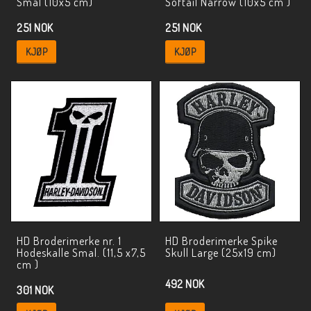
Smal (10x5 cm)
Softail Narrow (10x5 cm )
251 NOK
251 NOK
KJØP
KJØP
HD Broderimerke nr. 1
HD Broderimerke Spike
Hodeskalle Smal. (11,5 x7,5
Skull Large (25x19 cm)
cm )
492 NOK
301 NOK