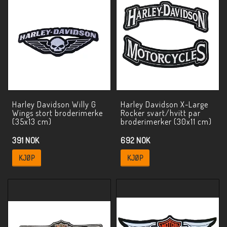
Harley Davidson Willy G
Harley Davidson X-Large
Wings stort broderimerke
Rocker svart/hvitt par
(35x13 cm)
broderimerker (30x11 cm)
391 NOK
692 NOK
KJØP
KJØP