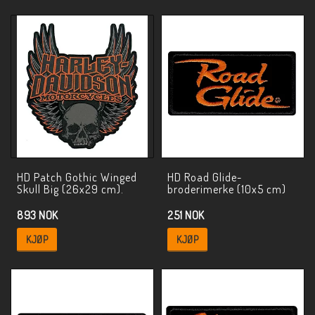
HD Patch Gothic Winged
HD Road Glide-
Skull Big (26x29 cm).
broderimerke (10x5 cm)
893 NOK
251 NOK
KJØP
KJØP