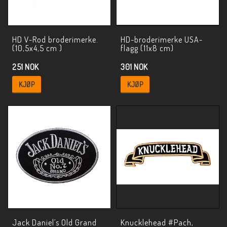
HD V-Rod broderimerke.
HD-broderimerke USA-
(10,5x4,5 cm )
flagg (11x8 cm)
251 NOK
301 NOK
KJØP
KJØP
Jack Daniel´s Old Grand
Knucklehead #Pach,