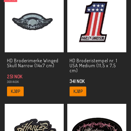
HD Broderimerke Winged
HD Broderistempel nr. 1
Skull Narrow (14x7 cm)
USA Medium (11,5 x 7,5
cm)
251 NOK
341 NOK
301 NOK
KJØP
KJØP