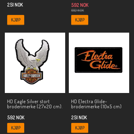
251 NOK
592 NOK
692 NOK
KJØP
KJØP
HD Eagle Silver stort
HD Electra Glide-
broderimerke (27x20 cm).
broderimerke (10x5 cm)
592 NOK
251 NOK
KJØP
KJØP