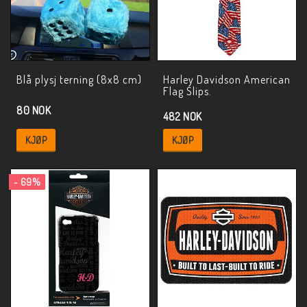
Blå plysj terning (8x8 cm)
Harley Davidson American
Flag Slips.
80 NOK
482 NOK
KJØP
KJØP
- 69%