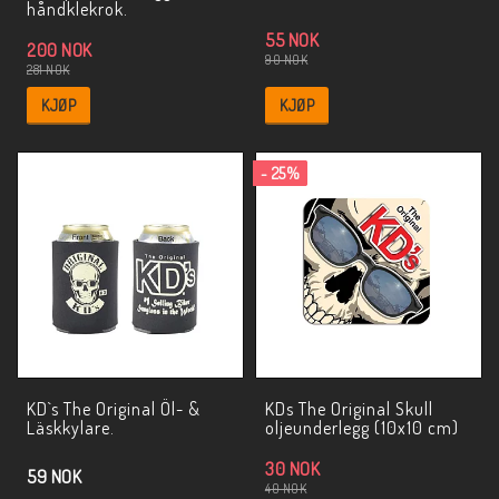
håndklekrok.
55 NOK
200 NOK
90 NOK
281 NOK
KJØP
KJØP
- 25%
KD`s The Original Öl- &
KDs The Original Skull
Läskkylare.
oljeunderlegg (10x10 cm)
30 NOK
59 NOK
40 NOK