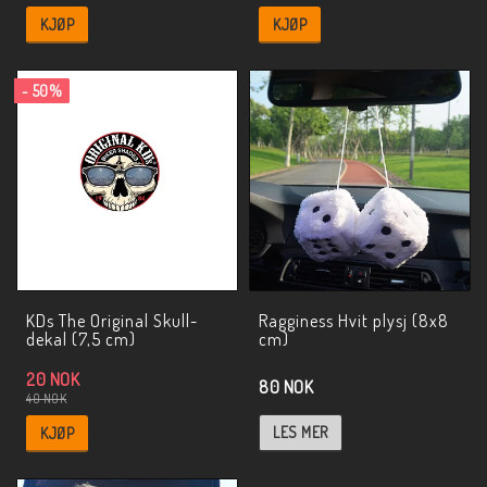
KJØP
KJØP
- 50%
KDs The Original Skull-
Ragginess Hvit plysj (8x8
dekal (7,5 cm)
cm)
20 NOK
80 NOK
40 NOK
LES MER
KJØP