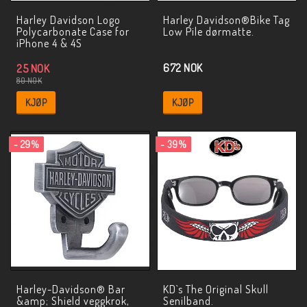
Harley Davidson Logo
Harley Davidson®Bike Tag
Polycarbonate Case for
Low Pile dørmatte.
iPhone 4 & 4S
672 NOK
25 NOK
80 NOK
KJØP
KJØP
- 29%
- 39%
Harley-Davidson® Bar
KD`s The Original Skull
&amp; Shield veggkrok,
Senilband.