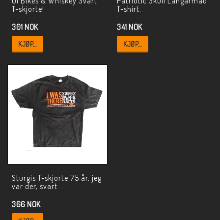
Ol Bikes & Whiskey Svart
Patriotic Skull Långärmad
T-skjorte!
T-shirt.
301 NOK
341 NOK
KJØP…
KJØP…
Sturgis T-skjorte 75 år, jeg
var der, svart.
366 NOK