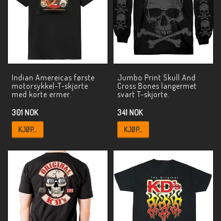
Indian Amereicas første
Jumbo Print Skull And
motorsykkel-T-skjorte
Cross Bones langermet
med korte ermer.
svart T-skjorte.
301 NOK
341 NOK
KJØP…
KJØP…