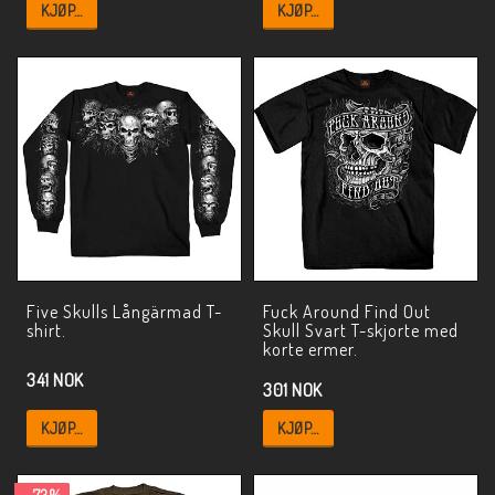
KJØP…
KJØP…
Five Skulls Långärmad T-
Fuck Around Find Out
shirt.
Skull Svart T-skjorte med
korte ermer.
341 NOK
301 NOK
KJØP…
KJØP…