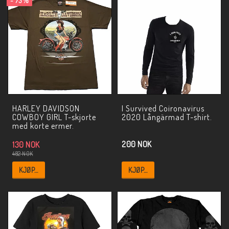
- 73%
HARLEY DAVIDSON
I Survived Coironavirus
COWBOY GIRL T-skjorte
2020 Långärmad T-shirt.
med korte ermer.
200 NOK
130 NOK
482 NOK
KJØP…
KJØP…