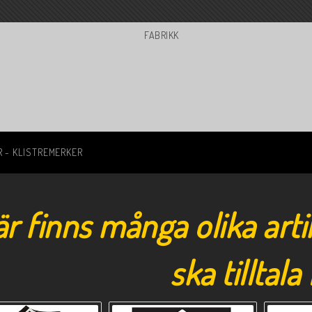
 - KLISTREMERKER
r finns många olika art
ska tilltala