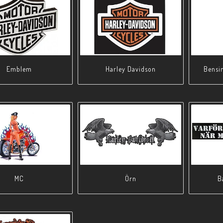
Emblem
Harley Davidson
Bensin
MC
Örn
B