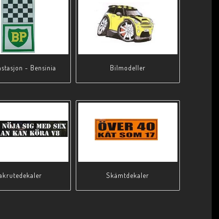
stasjon - Bensinia
Bilmodeller
akrutedekaler
Skämtdekaler