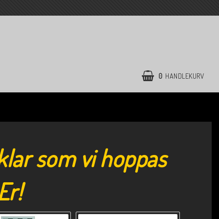
0
HANDLEKURV
iklar som vi hoppas
 Er!