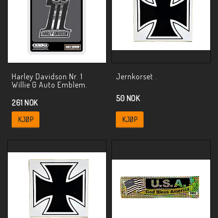
Harley Davidson Nr. 1
Jernkorset .
Willie G Auto Emblem.
50 NOK
261 NOK
KJØP
KJØP