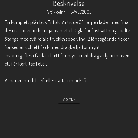
Beskrivelse
Artikkelnr.: HL-WLC2005
En komplett plånbok Trifold Antique 6" Large i läder med fina 
dekorationer  och kedja av metall. Ögla för fastsättning i bälte. 
Stängs med två rejäla tryckknappar. Inv. 2 längsgående fickor 
för sedlar och ett fack med dragkedja för mynt.

Invändigt flera fack och ett för mynt med dragkedja och även 
ett för kort. (se foto.)

Vi har en modell i 4" eller ca 10 cm också.

Färg.Antik Brun se foto. O.B.S Den är givetvis brun inv. trots att 
VIS MER
det är samma plånbok i svart som bilden visar!

Storlek. 15,5x8,5x2,5 cm