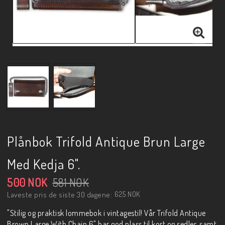
Plånbok Trifold Antique Brun Large
Med Kedja 6".
500 NOK
581 NOK
625 NOK
Laveste pris de siste 30 dagene
"Stilig og praktisk lommebok i vintagestil! Vår Trifold Antique
Brown Large With Chain 6" har god plass til kort og sedler, samt