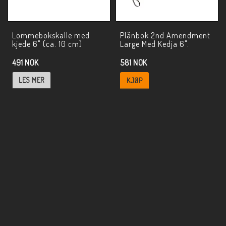
Lommebokskalle med
Plånbok 2nd Amendment
kjede 6" (ca. 10 cm)
Large Med Kedja 6".
491 NOK
581 NOK
LES MER
KJØP