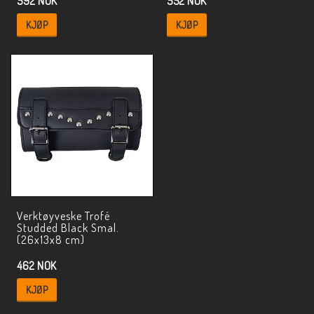
592 NOK
552 NOK
KJØP
KJØP
Verktøyveske Trofé
Studded Black Smal.
(26x13x8 cm)
462 NOK
KJØP