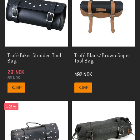
Trofé Biker Studded Tool
Trofé Black/Brown Super
Bag.
Tool Bag.
291 NOK
492 NOK
391 NOK
KJØP
KJØP
- 21%