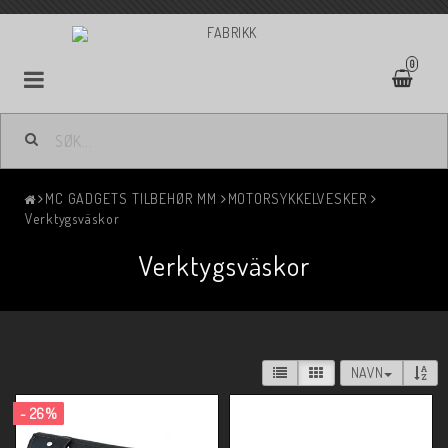
0
MC GADGETS TILBEHØR MM
MOTORSYKKELVESKER
Verktygsväskor
Verktygsväskor
NAVN
- 26%