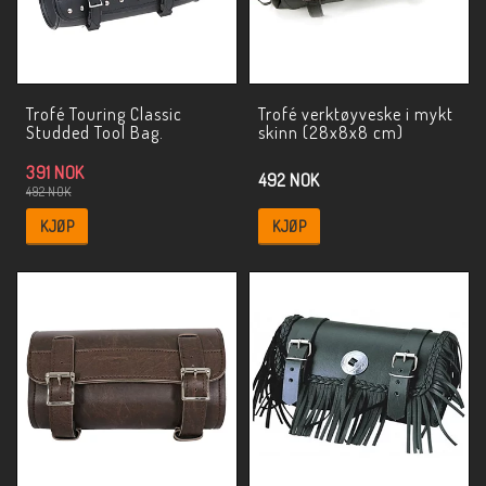
Trofé Touring Classic
Trofé verktøyveske i mykt
Studded Tool Bag.
skinn (28x8x8 cm)
391 NOK
492 NOK
492 NOK
KJØP
KJØP