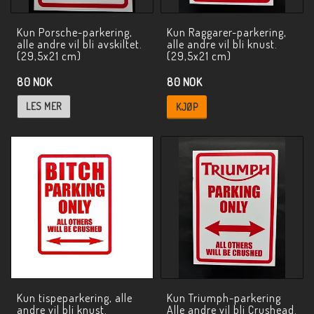
Kun Porsche-parkering,
Kun Raggarer-parkering,
alle andre vil bli avskiltet.
alle andre vil bli knust.
(29,5x21 cm)
(29,5x21 cm)
80 NOK
80 NOK
LES MER
KJØP
Kun tispeparkering, alle
Kun Triumph-parkering
andre vil bli knust.
Alle andre vil bli Crushead.