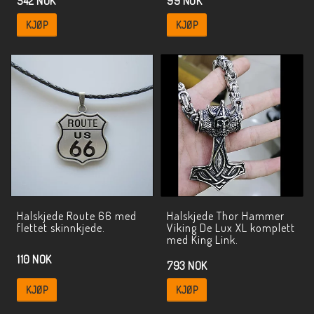
542 NOK
99 NOK
KJØP
KJØP
Halskjede Route 66 med
Halskjede Thor Hammer
flettet skinnkjede.
Viking De Lux XL komplett
med King Link.
110 NOK
793 NOK
KJØP
KJØP