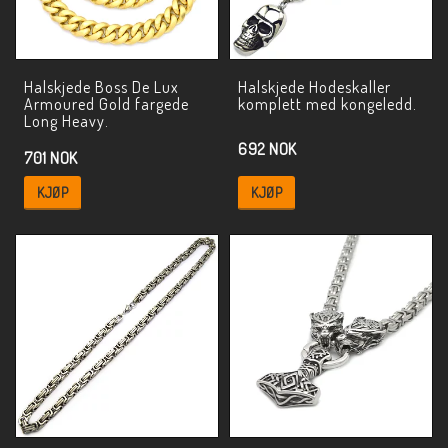
Halskjede Boss De Lux
Halskjede Hodeskaller
Armoured Gold fargede
komplett med kongeledd.
Long Heavy.
692 NOK
701 NOK
KJØP
KJØP