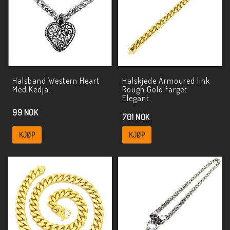
Halsband Western Heart
Halskjede Armoured link
Med Kedja.
Rough Gold farget
Elegant.
99 NOK
701 NOK
KJØP
KJØP