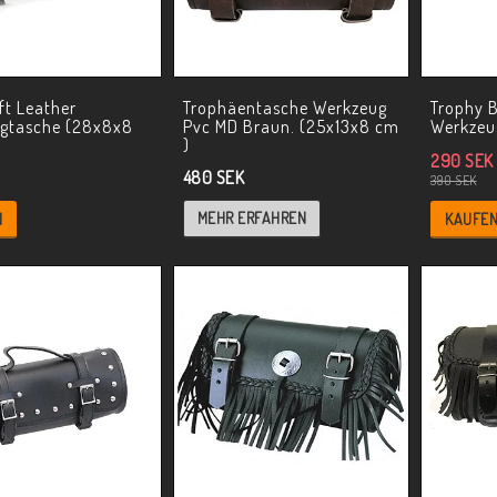
ft Leather
Trophäentasche Werkzeug
Trophy B
gtasche (28x8x8
Pvc MD Braun. (25x13x8 cm
Werkzeu
)
290 SEK
480 SEK
390 SEK
MEHR ERFAHREN
N
KAUFE