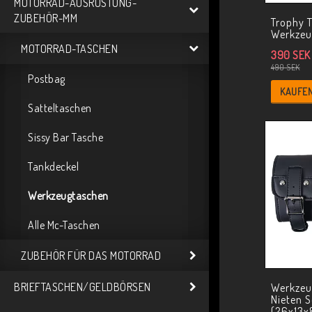
MOTORRAD-AUSRÜSTUNG-
ZUBEHÖR-MM
Trophy T
Werkzeu
MOTORRAD-TASCHEN
390 SEK
490 SEK
Postbag
KAUFE
Satteltaschen
Sissy Bar Tasche
Tankdeckel
Werkzeugtaschen
Alle Mc-Taschen
ZUBEHÖR FÜR DAS MOTORRAD
BRIEFTASCHEN/GELDBÖRSEN
Werkzeu
Nieten 
(26x13x