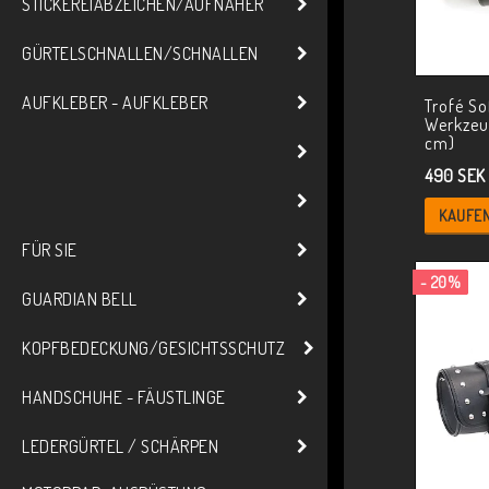
STICKEREIABZEICHEN/AUFNÄHER
GÜRTELSCHNALLEN/SCHNALLEN
AUFKLEBER - AUFKLEBER
Trofé So
Werkzeu
cm)
490 SEK
KAUFE
FÜR SIE
- 20%
GUARDIAN BELL
KOPFBEDECKUNG/GESICHTSSCHUTZ
HANDSCHUHE - FÄUSTLINGE
LEDERGÜRTEL / SCHÄRPEN