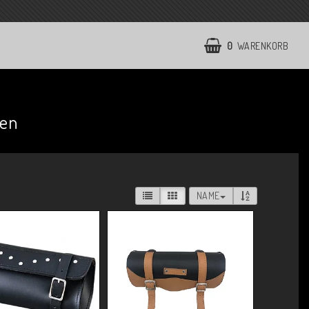
0
WARENKORB
en
NAME