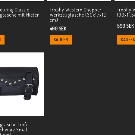
ouring Classic
Trophy Western Chopper
Trophy 
gtasche mit Nieten.
Werkzeugtasche (30x17x12
(30x11,5
cm)
590 SEK
490 SEK
N
KAUFEN
KAUFE
gtasche Trofé
Schwarz Smal.
8 cm)