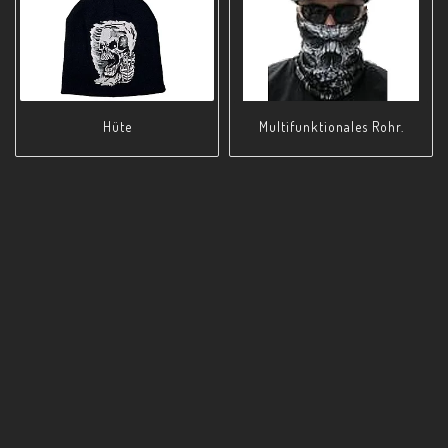
Hüte
M­u­l­t­i­f­u­n­k­t­i­o­n­a­l­e­s Rohr.