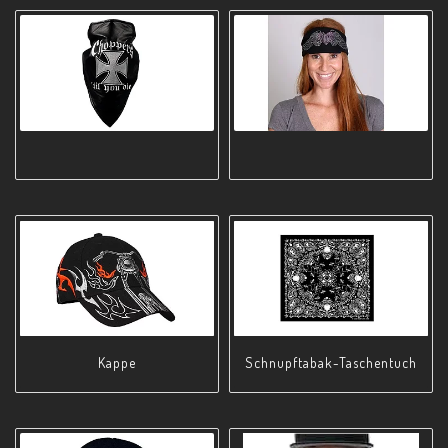
Kappe
S­c­h­n­u­p­f­t­a­b­a­k­-­T­a­s­c­h­e­n­t­u­c­h