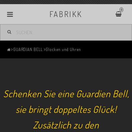
0
FABRIKK
GUARDIAN BELL
Glocken und Uhren
Schenken Sie eine Guardien Bell,
sie bringt doppeltes Glück!
Zusätzlich zu den