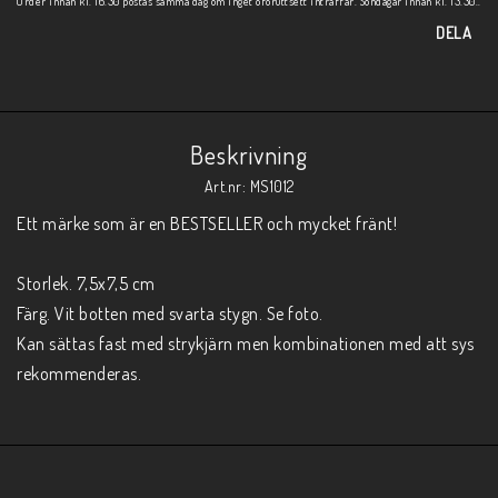
Order innan kl. 16.30 postas samma dag om inget oföruttsett inträffar. Söndagar innan kl. 13.30..
DELA
Beskrivning
Art.nr: MS1012
Ett märke som är en BESTSELLER och mycket fränt!

Storlek. 7,5x7,5 cm

Färg. Vit botten med svarta stygn. Se foto.

Kan sättas fast med strykjärn men kombinationen med att sys 
rekommenderas.