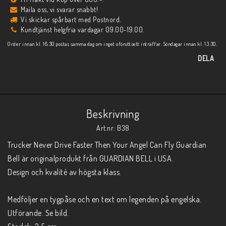
Maila oss, vi svarar snabbt!
Vi skickar spårbart med Postnord.
Kundtjänst helgfria vardagar 09.00-19.00.
Order innan kl. 16.30 postas samma dag om inget oföruttsett inträffar. Söndagar innan kl. 13.30..
DELA
Beskrivning
Art.nr: B38
Trucker Never Drive Faster Then Your Angel Can Fly Guardian 
Bell är originalprodukt från GUARDIAN BELL i USA.

Design och kvalité av högsta klass.

Medföljer en tygpåse och en text om legenden på engelska.

Utförande. Se bild.
