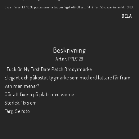
Order innan kl. 16.30 postas samma dag om inget oföruttsett inträffar. Söndagar innan kl. 13.30..
DELA
Beskrivning
Art.nr: PPL9128
I Fuck On My First Date Patch Brodyrmärke.

Elegant och påkostat tygmärke som med ord lättare får fram 
van man menar?

Går att fixera på plats med värme.

Storlek. 11x5 cm

Färg. Se foto