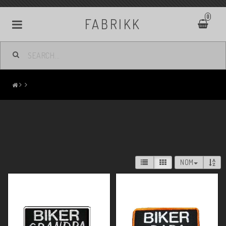
0
FABRIKK
NOM