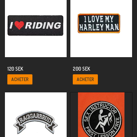
120 SEK
200 SEK
ACHETER
ACHETER