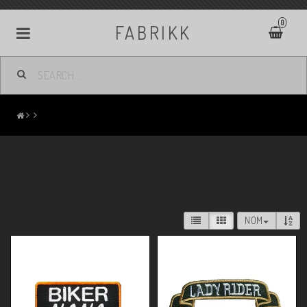
0
FABRIKK
NOM