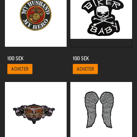
100 SEK
100 SEK
ACHETER
ACHETER