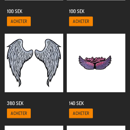
100 SEK
100 SEK
ACHETER
ACHETER
380 SEK
140 SEK
ACHETER
ACHETER