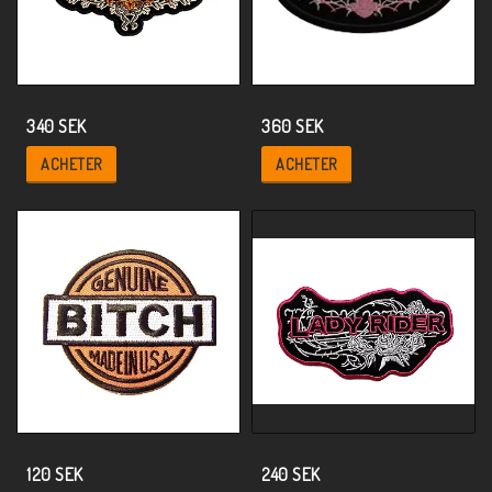
340 SEK
360 SEK
ACHETER
ACHETER
120 SEK
240 SEK