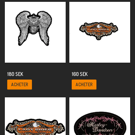
180 SEK
160 SEK
ACHETER
ACHETER