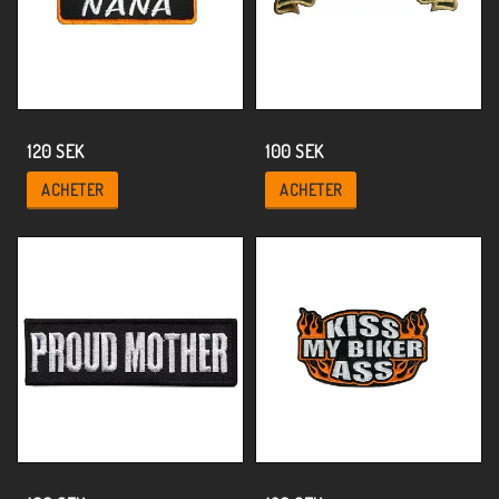
120 SEK
100 SEK
ACHETER
ACHETER